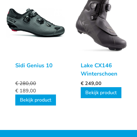
Sidi Genius 10
Lake CX146
Winterschoen
€
280,00
€
249,00
€
189,00
Bekijk product
Bekijk product