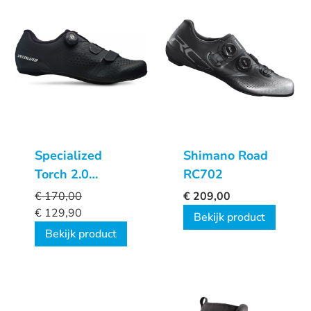
Specialized
Shimano Road
Torch 2.0
RC702
fietsschoenen
€
170,00
€
209,00
€
129,90
Bekijk product
Bekijk product