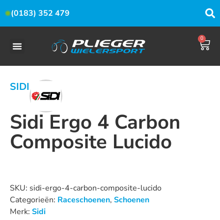
(0183) 352 479
0
SIDI
Sidi Ergo 4 Carbon
Composite Lucido
Dit product is nu niet op voorraad en niet beschikbaar.
SKU:
sidi-ergo-4-carbon-composite-lucido
Categorieën:
Raceschoenen
,
Schoenen
Merk:
Sidi