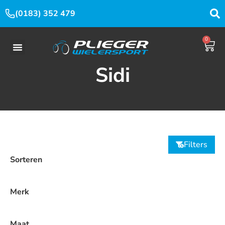
(0183) 352 479
0
Sidi
Filters
Sorteren
Merk
Maat