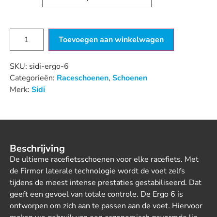
Toevoegen aan winkelwagen
SKU:
sidi-ergo-6
Categorieën:
Raceschoenen
,
Schoenen
Merk:
Sidi
Beschrijving
De ultieme racefietsschoenen voor elke racefiets. Met
de Firmor laterale technologie wordt de voet zelfs
tijdens de meest intense prestaties gestabiliseerd. Dat
geeft een gevoel van totale controle. De Ergo 6 is
ontworpen om zich aan te passen aan de voet. Hiervoor