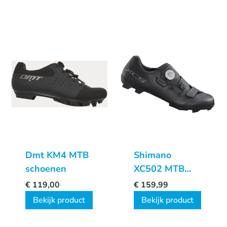
Dmt KM4 MTB
Shimano
schoenen
XC502 MTB
schoenen
€
119,00
€
159,99
Bekijk product
Bekijk product