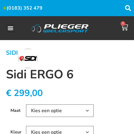
(0183) 352 479
0
SIDI
Sidi ERGO 6
€
299,00
Maat
Kleur