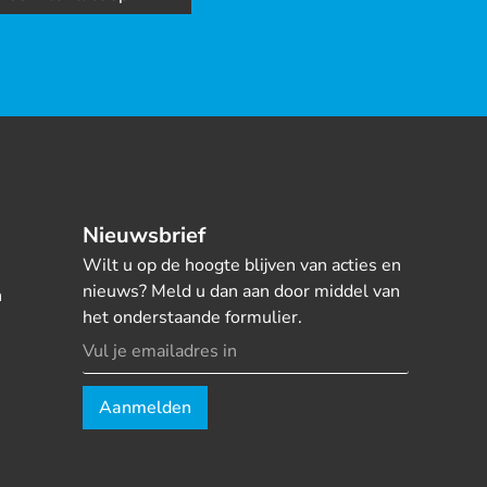
Nieuwsbrief
Wilt u op de hoogte blijven van acties en
nieuws? Meld u dan aan door middel van
n
het onderstaande formulier.
Aanmelden