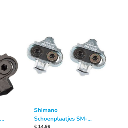
Shimano
Schoenplaatjes SM-
SH56 Spd Multi Release
€
14,99