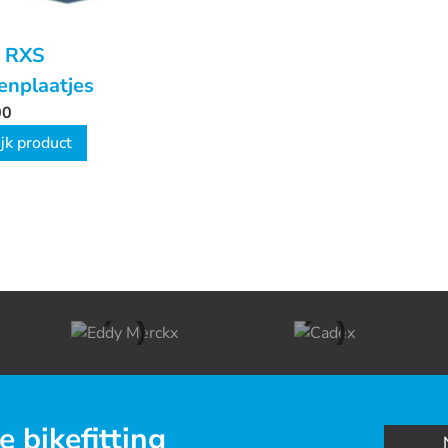
 RXS
enplaatjes
00
jk product
e bikefitting