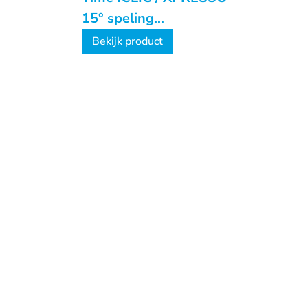
15° speling
schoenplaatjes
Bekijk product