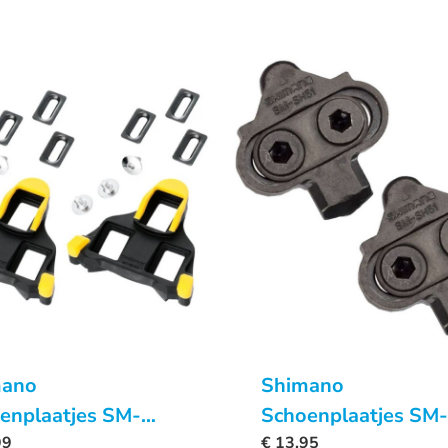
mano
Shimano
enplaatjes SM-
Schoenplaatjes SM-
 Spd-SL Geel 6
99
SH51 Spd Zonder
€
13,95