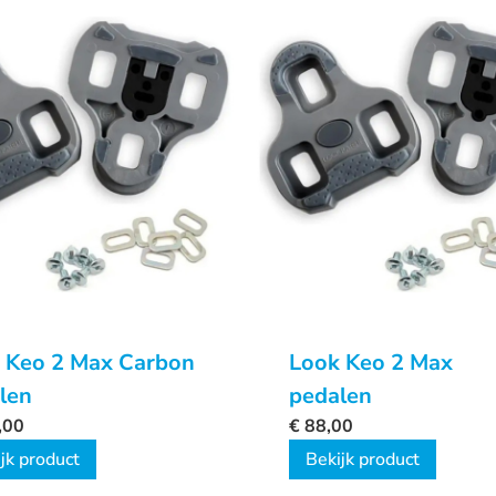
 Keo 2 Max Carbon
Look Keo 2 Max
len
pedalen
,00
€
88,00
jk product
Bekijk product