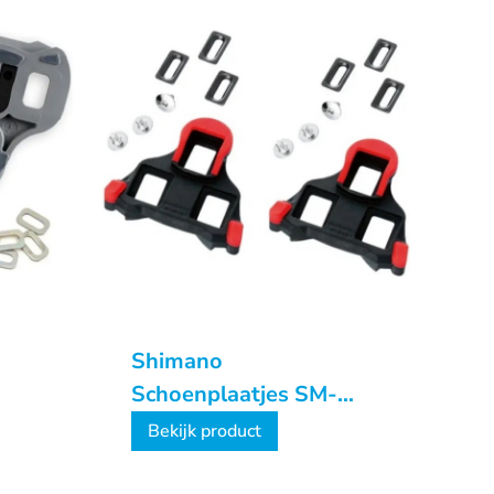
Shimano
Schoenplaatjes SM-
SH10 Spd-SL Rood
Bekijk product
Vast