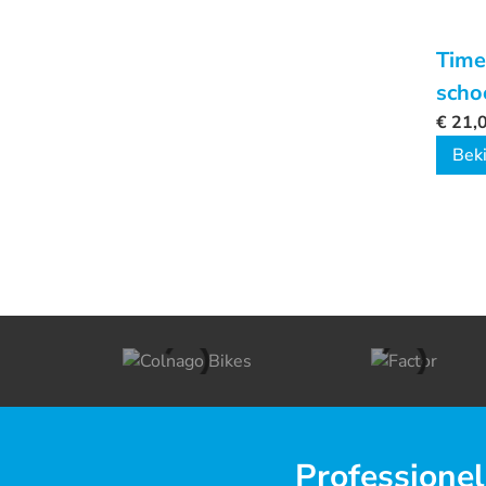
Time
scho
€
21,
Beki
Professionel