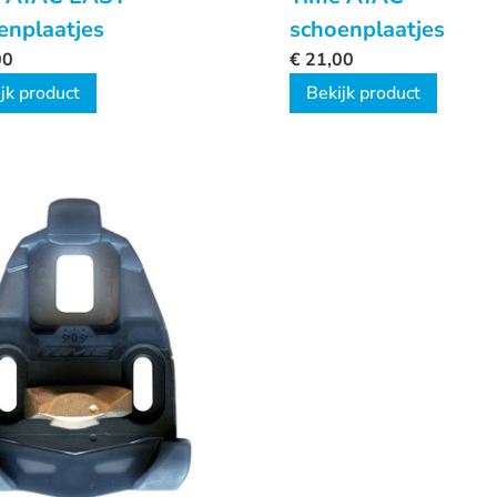
enplaatjes
schoenplaatjes
00
€
21,00
jk product
Bekijk product