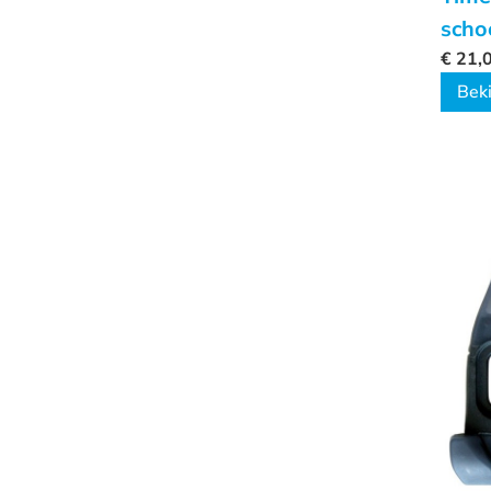
scho
€
21,
Beki