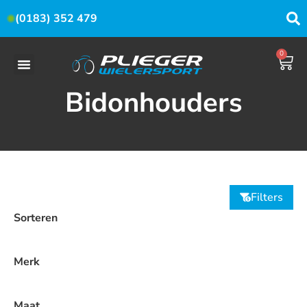
(0183) 352 479
0
Bidonhouders
Filters
Sorteren
Merk
Maat