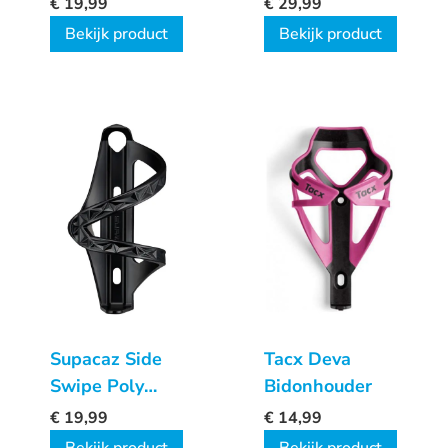
€
19,99
€
29,99
Bekijk product
Bekijk product
Supacaz Side
Tacx Deva
Swipe Poly
Bidonhouder
bidonhouder
€
19,99
€
14,99
links