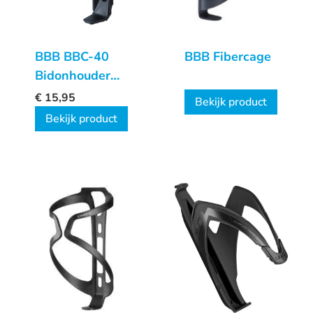
BBB BBC-40
BBB Fibercage
Bidonhouder
DualAttack
€
15,95
Bekijk product
Bekijk product