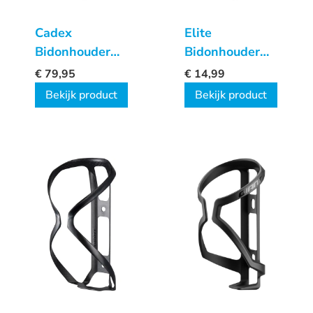
Cadex
Elite
Bidonhouder
Bidonhouder
Carbon
Custom Race
€
79,95
€
14,99
Bekijk product
Bekijk product