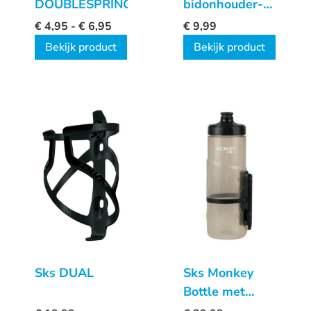
DOUBLESPRING
bidonhouder-
adapter
€
4,95
-
€
6,95
€
9,99
Bekijk product
Bekijk product
Sks DUAL
Sks Monkey
Bottle met
Houder