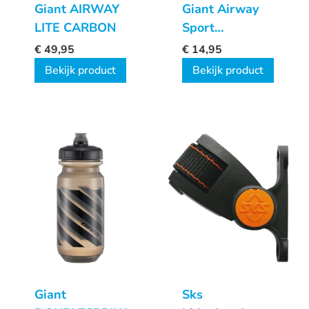
Giant AIRWAY
Giant Airway
LITE CARBON
Sport
Bidonhouder
€
49,95
€
14,95
Bekijk product
Bekijk product
Giant
Sks