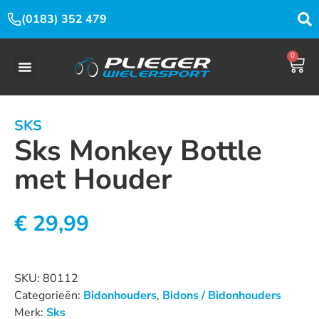
(0183) 352 479
0
SKS
Sks Monkey Bottle
met Houder
€
29,99
Uitverkocht
SKU:
80112
Categorieën:
Bidonhouders
,
Bidons / Bidonhouders
Merk:
Sks