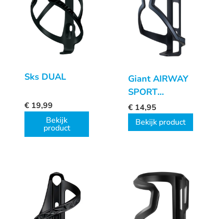
Sks DUAL
Giant AIRWAY
SPORT
BIDONHOUDER
€
19,99
€
14,95
MATT
Bekijk
Bekijk product
product
BLACK/GRAY