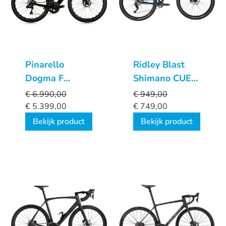
Pinarello
Ridley Blast
Dogma F
Shimano CUES
Frameset BoB
1x10sp
€
6.990,00
€
949,00
€
5.399,00
€
749,00
Bekijk product
Bekijk product