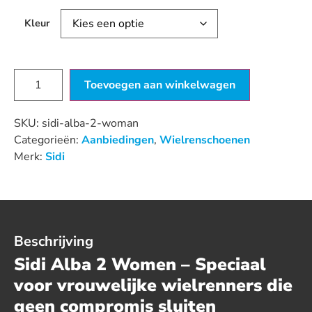
Kleur
Toevoegen aan winkelwagen
SKU:
sidi-alba-2-woman
Categorieën:
Aanbiedingen
,
Wielrenschoenen
Merk:
Sidi
Beschrijving
Sidi Alba 2 Women – Speciaal
voor vrouwelijke wielrenners die
geen compromis sluiten