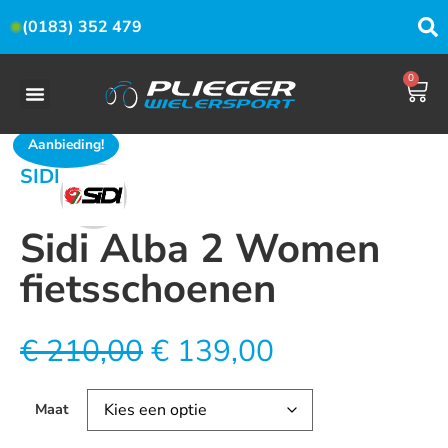
(0183) 352 479
0
Aanbieding!
SIDI
Sidi Alba 2 Women
fietsschoenen
€
210,00
€
139,00
Maat