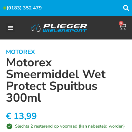
(0183) 352 479
0
MOTOREX
Motorex
Smeermiddel Wet
Protect Spuitbus
300ml
€
13,99
Slechts 2 resterend op voorraad (kan nabesteld worden)