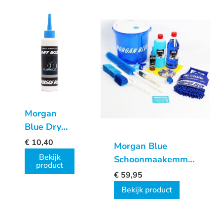
Morgan
Blue Dry
Wax
€
10,40
Morgan Blue
Bekijk
Schoonmaakemmer
product
Uitgebreid
€
59,95
Bekijk product