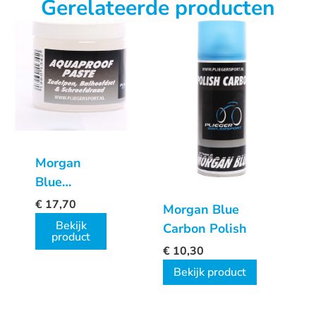
Gerelateerde producten
Morgan
Blue
Aquaproof
€
17,70
Morgan Blue
pasta
Bekijk
Carbon Polish
product
€
10,30
Bekijk product