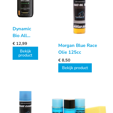
Dynamic
Bio All
Round Lube
€
12,99
Morgan Blue Race
100ml
Bekijk
Olie 125cc
product
€
8,50
Bekijk product