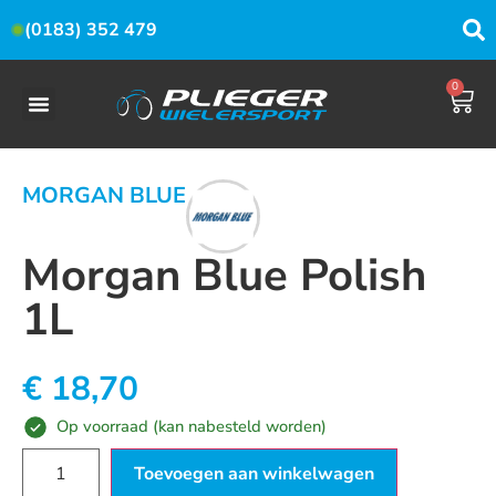
(0183) 352 479
0
MORGAN BLUE
Morgan Blue Polish
1L
€
18,70
Op voorraad (kan nabesteld worden)
Toevoegen aan winkelwagen