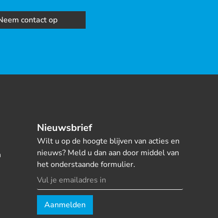
Neem contact op
Nieuwsbrief
Wilt u op de hoogte blijven van acties en
nieuws? Meld u dan aan door middel van
n
het onderstaande formulier.
Aanmelden