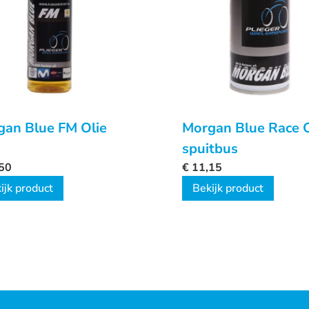
gan Blue FM Olie
Morgan Blue Race O
spuitbus
50
€
11,15
ijk product
Bekijk product