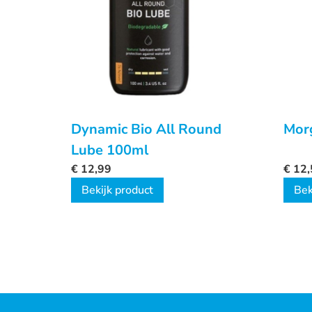
Dynamic Bio All Round
Mor
Lube 100ml
€
12,99
€
12,
Bekijk product
Bek