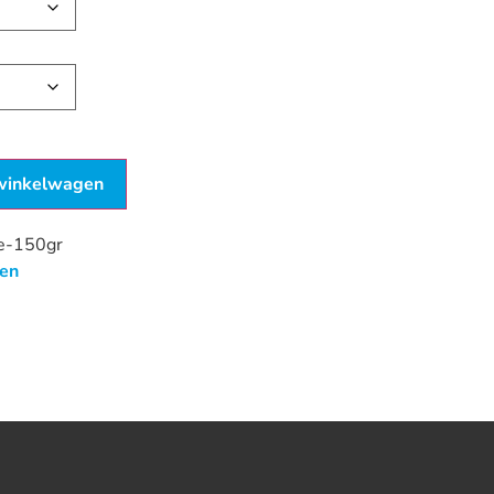
winkelwagen
se-150gr
en