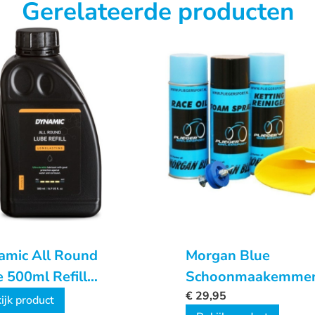
Gerelateerde producten
amic All Round
Morgan Blue
 500ml Refill
Schoonmaakemme
le
€
29,95
ijk product