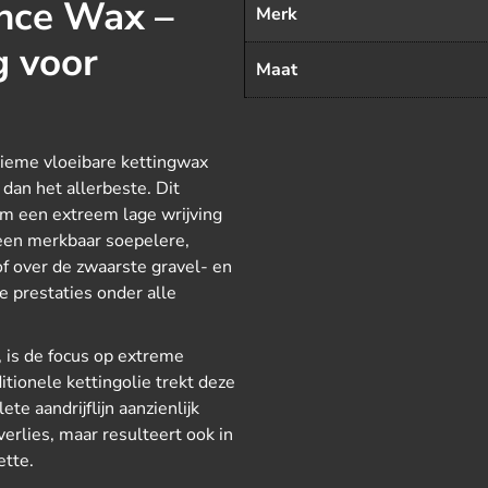
nce Wax –
Merk
g voor
Maat
ieme vloeibare kettingwax
an het allerbeste. Dit
m een extreem lage wrijving
n een merkbaar soepelere,
t of over de zwaarste gravel- en
e prestaties onder alle
is de focus op extreme
ditionele kettingolie trekt deze
te aandrijflijn aanzienlijk
verlies, maar resulteert ook in
ette.