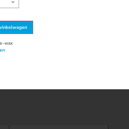
winkelwagen
ce-wax
en