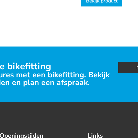
Bekijk product
e bikefitting
res met een bikefitting. Bekijk
en en plan een afspraak.
Openingstijden
Links