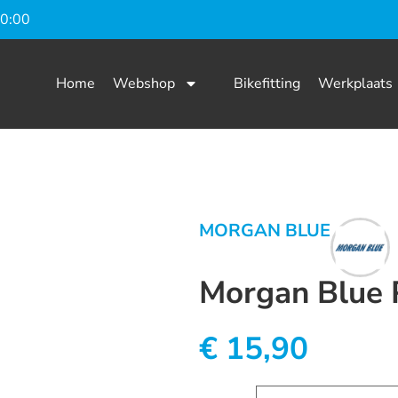
20:00
Home
Webshop
Bikefitting
Werkplaats
MORGAN BLUE
Morgan Blue
€
15,90