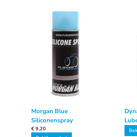
Morgan Blue
Dyn
Siliconenspray
Lube
€
9,20
Bott
Bek