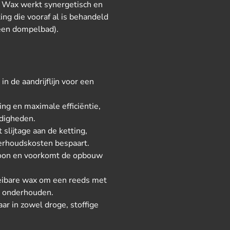
e Wax werkt synergetisch en
ing die vooraf al is behandeld
een dompelbad).
in de aandrijflijn voor een
ng en maximale efficiëntie,
ndigheden.
slijtage aan de ketting,
derhoudskosten bespaart.
choon en voorkomt de opbouw
oeibare wax om een reeds met
e onderhouden.
r in zowel droge, stoffige