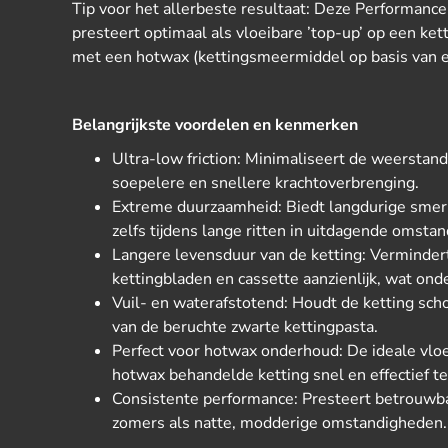
Tip voor het allerbeste resultaat: Deze Performanc
presteert optimaal als vloeibare ’top-up’ op een kett
met een hotwax (kettingsmeermiddel op basis van 
Belangrijkste voordelen en kenmerken
Ultra-low friction: Minimaliseert de weerstand 
soepelere en snellere krachtoverbrenging.
Extreme duurzaamheid: Biedt langdurige smeri
zelfs tijdens lange ritten in uitdagende omsta
Langere levensduur van de ketting: Vermindert 
kettingbladen en cassette aanzienlijk, wat on
Vuil- en waterafstotend: Houdt de ketting s
van de beruchte zwarte kettingpasta.
Perfect voor hotwax onderhoud: De ideale vl
hotwax behandelde ketting snel en effectief t
Consistente performance: Presteert betrouwbaa
zomers als natte, modderige omstandigheden.