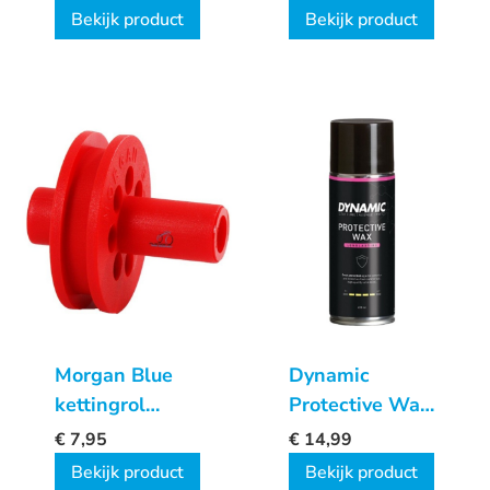
500ml
Bekijk product
Bekijk product
Morgan Blue
Dynamic
kettingrol
Protective Wax
steekas
Spray 400ml
€
7,95
€
14,99
Bekijk product
Bekijk product