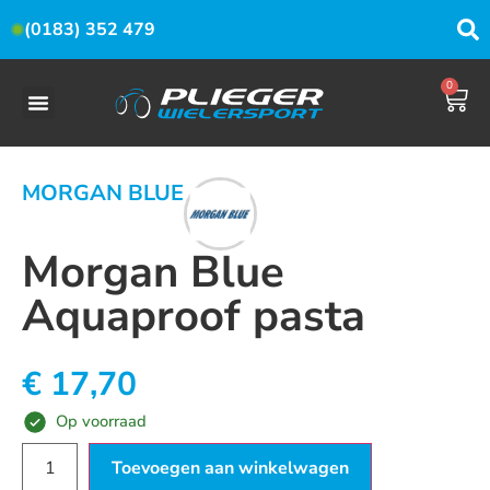
(0183) 352 479
0
MORGAN BLUE
Morgan Blue
Aquaproof pasta
€
17,70
Op voorraad
Toevoegen aan winkelwagen