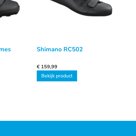
ames
Shimano RC502
€
159,99
Bekijk product