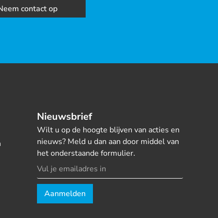
Neem contact op
Nieuwsbrief
Wilt u op de hoogte blijven van acties en
nieuws? Meld u dan aan door middel van
n
het onderstaande formulier.
Aanmelden