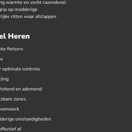
ring warmte en vocht razendsnel
grip op modderige
lijke ritten waar afstappen
el Heren
ke fietsers
ie
 optimale controle
ling
stotend en ademend
tsbare zones
bovenwerk
odderige omstandigheden
fectief af