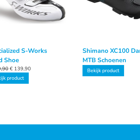
ialized S-Works
Shimano XC100 D
d Shoe
MTB Schoenen
,90
€
139,90
Bekijk product
ijk product