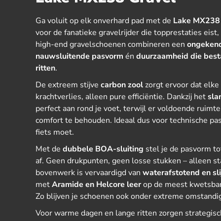
Ga voluit op elk onverhard pad met de
Lake MX238 
voor de fanatieke gravelrijder die topprestaties eist
high-end gravelschoenen combineren een
ongekend
nauwsluitende pasvorm
én
duurzaamheid die best
ritten
.
De extreem stijve
carbon zool
zorgt ervoor dat elke 
krachtverlies, alleen pure efficiëntie. Dankzij het
sla
perfect aan rond je voet, terwijl er voldoende ruimt
comfort te behouden. Ideaal dus voor technische pas
fiets moet.
Met de
dubbele BOA-sluiting
stel je de pasvorm t
af. Geen drukpunten, geen losse stukken – alleen sta
bovenwerk is vervaardigd van
waterafstotend en sl
met
Aramide en Helcore leer
op de meest kwetsbare
Zo blijven je schoenen ook onder extreme omstandi
Voor warme dagen en lange ritten zorgen strategis