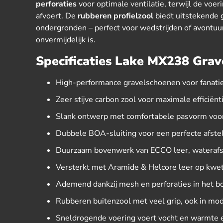
perforaties
voor optimale ventilatie, terwijl de voe
afvoert. De
rubberen profielzool
biedt uitstekende 
ondergronden – perfect voor wedstrijden of avontuur
onvermijdelijk is.
Specificaties Lake MX238 Grav
High-performance gravelschoenen voor fanatie
Zeer stijve carbon zool voor maximale efficiënt
Slank ontwerp met comfortabele pasvorm voor
Dubbele BOA-sluiting voor een perfecte afstel
Duurzaam bovenwerk van ECCO leer, wateraf
Versterkt met Aramide & Helcore leer op kwe
Ademend dankzij mesh en perforaties in het 
Rubberen buitenzool met veel grip, ook in m
Sneldrogende voering voert vocht en warmte ef