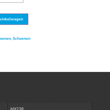
winkelwagen
hoenen
,
Schoenen
MX238