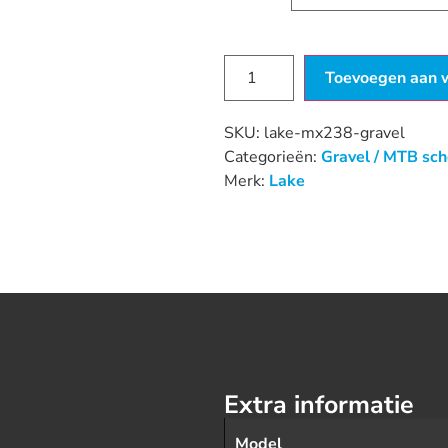
Toevoegen aan 
SKU:
lake-mx238-gravel
Categorieën:
Gravel / MTB sc
Merk:
Lake
Extra informatie
Model