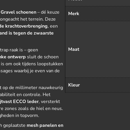
Gravel schoenen
– dé keuze
Merk
, ongeacht het terrein. Deze
e krachtoverbrenging
, een
and is tegen de zwaarste
Maat
trap raak is – geen
nke ontwerp
sluit de schoen
e is om ook tijdens loopstukken
sages waarbij je even van de
Kleur
ot op de millimeter nauwkeurig
biliteit en controle. Het
ijtvast ECCO leder
, versterkt
 zones zoals de hiel en neus.
gheden in topvorm.
ch geplaatste
mesh panelen en