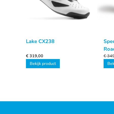
Lake CX238
Spec
Roa
€
319,00
€
349
Bekijk product
Bek