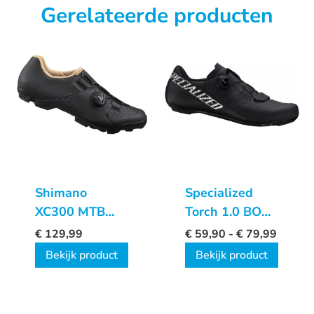
Gerelateerde producten
Shimano
Specialized
XC300 MTB
Torch 1.0 BOA
Dames
fietsschoenen
€
129,99
€
59,90
-
€
79,99
schoenen
Bekijk product
Bekijk product