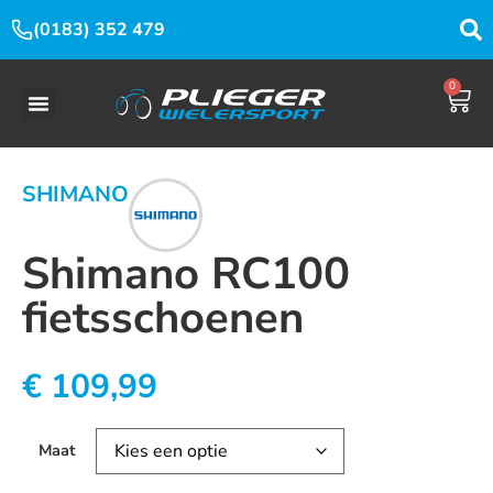
(0183) 352 479
0
SHIMANO
Shimano RC100
fietsschoenen
€
109,99
Maat