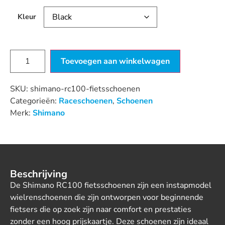
Kleur
Toevoegen aan winkelwagen
SKU:
shimano-rc100-fietsschoenen
Categorieën:
Raceschoenen
,
Schoenen
Merk:
Shimano
Beschrijving
De Shimano RC100 fietsschoenen zijn een instapmodel
wielrenschoenen die zijn ontworpen voor beginnende
fietsers die op zoek zijn naar comfort en prestaties
zonder een hoog prijskaartje. Deze schoenen zijn ideaal