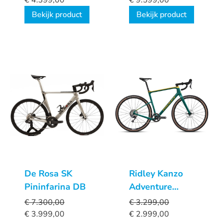
€
4.399,00
€
9.599,00
Bekijk product
Bekijk product
De Rosa SK
Ridley Kanzo
Pininfarina DB
Adventure
GRX600
€
7.300,00
€
3.299,00
€
3.999,00
€
2.999,00