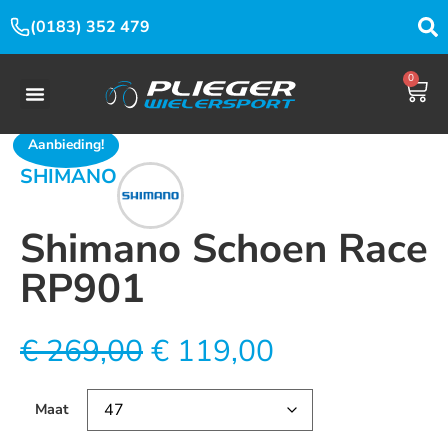
(0183) 352 479
0
Aanbieding!
SHIMANO
Shimano Schoen Race
RP901
€
269,00
€
119,00
Maat