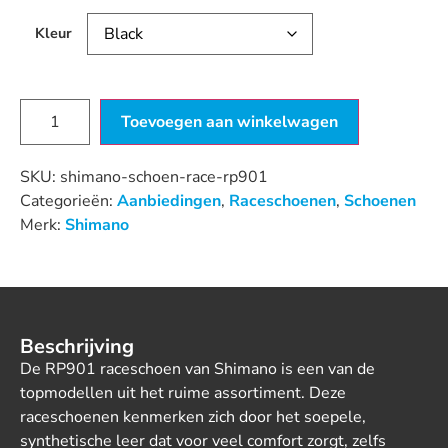
Kleur
Toevoegen aan winkelwagen
SKU:
shimano-schoen-race-rp901
Categorieën:
Aanbiedingen
,
Raceschoenen
,
Schoenen
Merk:
Shimano
Beschrijving
De RP901 raceschoen van Shimano is een van de
topmodellen uit het ruime assortiment. Deze
raceschoenen kenmerken zich door het soepele,
synthetische leer dat voor veel comfort zorgt, zelfs