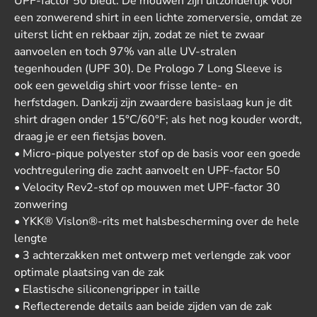
UPF-factor 50 biedt. De mouwen zijn uitzonderlijk voor
een zonwerend shirt in een lichte zomerversie, omdat ze
uiterst licht en rekbaar zijn, zodat ze niet te zwaar
aanvoelen en toch 97% van alle UV-stralen
tegenhouden (UPF 30). De Prologo 7 Long Sleeve is
ook een geweldig shirt voor frisse lente- en
herfstdagen. Dankzij zijn zwaardere basislaag kun je dit
shirt dragen onder 15°C/60°F; als het nog kouder wordt,
draag je er een fietsjas boven.
• Micro-pique polyester stof op de basis voor een goede
vochtregulering die zacht aanvoelt en UPF-factor 50
• Velocity Rev2-stof op mouwen met UPF-factor 30
zonwering
• YKK® Vislon®-rits met halsbescherming over de hele
lengte
• 3 achterzakken met ontwerp met verlengde zak voor
optimale plaatsing van de zak
• Elastische siliconengripper in taille
• Reflecterende details aan beide zijden van de zak