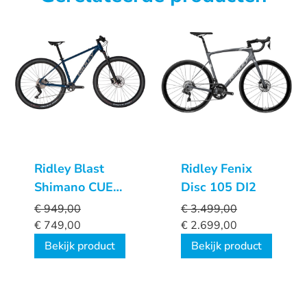
Ridley Blast
Ridley Fenix
Shimano CUES
Disc 105 DI2
1x10sp
€
949,00
€
3.499,00
€
749,00
€
2.699,00
Bekijk product
Bekijk product