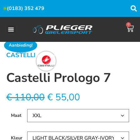
(0183) 352 479
0
Aanbieding!
CASTELLI
Castelli Prologo 7
€
110,00
€
55,00
Maat
Kleur