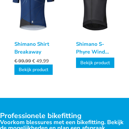
Shimano Shirt
Shimano S-
Breakaway
Phyre Wind
Vest
€
99,99
€
49,99
Bekijk product
Bekijk product
Professionele bikefitting
Voorkom blessures met een bikefitting. Bekijk
de mogelijkheden en plan een afspraak.