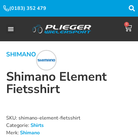
(0183) 352 479
0
SHIMANO
Shimano Element
Fietsshirt
Dit product is nu niet op voorraad en niet beschikbaar.
SKU:
shimano-element-fietsshirt
Categorie:
Shirts
Merk:
Shimano