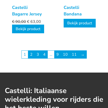
Castelli
Castelli
Bagarre Jersey
Bandana
€
90,00
€
63,00
Bekijk product
Bekijk product
1
2
3
4
…
9
10
11
→
Castelli: Italiaanse
wielerkleding voor rijders die