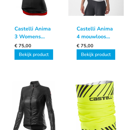
Castelli Anima
Castelli Anima
3 Womens
4 mouwloos
Jersey
fietsshirt
€
75,00
€
75,00
dames
Bekijk product
Bekijk product