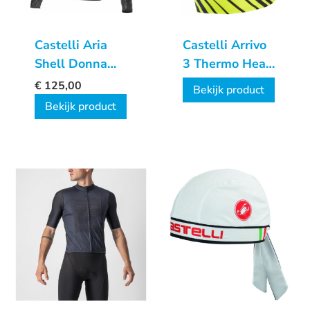
Castelli Aria
Castelli Arrivo
Shell Donna
3 Thermo Head
Jacket
Thingy
€
125,00
Bekijk product
Bekijk product