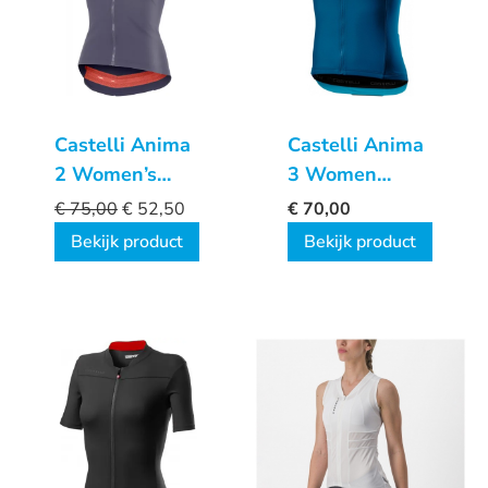
Castelli Anima
Castelli Anima
2 Women’s
3 Women
Jersey
Sleeveless
€
75,00
€
52,50
€
70,00
Bekijk product
Bekijk product