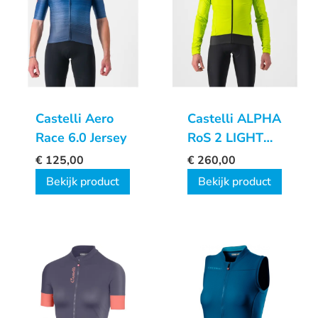
Castelli Aero
Castelli ALPHA
Race 6.0 Jersey
RoS 2 LIGHT
JACKET
€
125,00
€
260,00
Bekijk product
Bekijk product