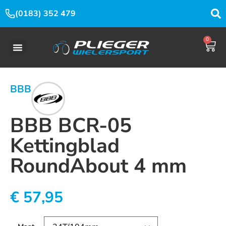
(0183) 352 479
0
BBB
BBB BCR-05
Kettingblad
RoundAbout 4 mm
€
57,95