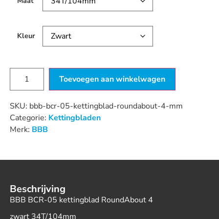
Maat
Kleur
Toevoegen aan winkelwagen
SKU:
bbb-bcr-05-kettingblad-roundabout-4-mm
Categorie:
Kettingbladen
Merk:
BBB
Beschrijving
BBB BCR-05 kettingblad RoundAbout 4
zwart 34T/104mm