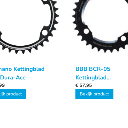
mano Kettingblad
BBB BCR-05
 Dura-Ace
Kettingblad
99
RoundAbout 4 mm
€
57,95
ijk product
Bekijk product