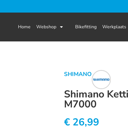
Home
Webshop
Bikefitting
Werkplaats
SHIMANO
Shimano Kett
M7000
€
26,99