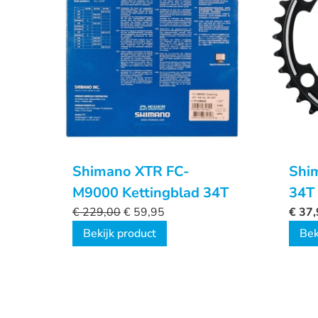
Shimano XTR FC-
Shi
M9000 Kettingblad 34T
34T
€
229,00
€
59,95
€
37,
Bekijk product
Bek