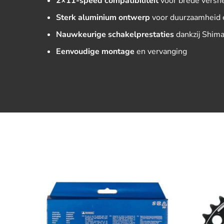
2×11-speed compatibiliteit
voor brede versn
Sterk aluminium ontwerp
voor duurzaamheid 
Nauwkeurige schakelprestaties
dankzij Shima
Eenvoudige montage
en vervanging