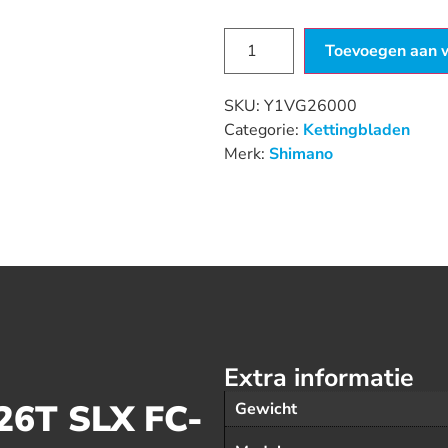
Beschikbaar via nabestelling
Toevoegen aan 
SKU:
Y1VG26000
Categorie:
Kettingbladen
Merk:
Shimano
Extra informatie
26T SLX FC-
Gewicht