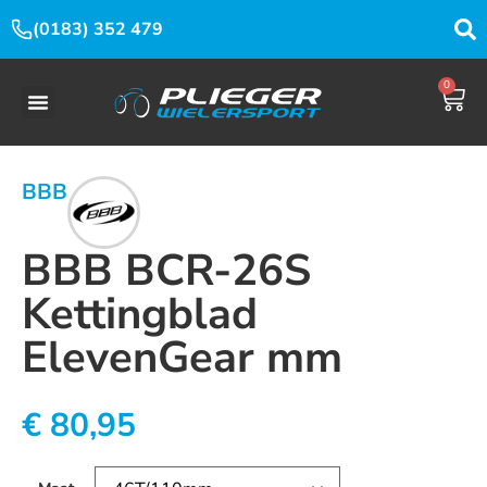
(0183) 352 479
0
BBB
BBB BCR-26S
Kettingblad
ElevenGear mm
€
80,95