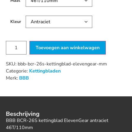
Maat
Kleur
Toevoegen aan winkelwagen
SKU:
bbb-bcr-26s-kettingblad-elevengear-mm
Categorie:
Kettingbladen
Merk:
BBB
Beschrijving
BBB BCR-26S kettingblad ElevenGear antraciet
46T/110mm