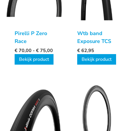
Pirelli P Zero
Wtb band
Race
Exposure TCS
€
70,00
-
€
75,00
€
62,95
Bekijk product
Bekijk product