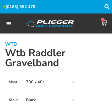
(0183) 352 479
0
WTB
Wtb Raddler
Gravelband
Maat
Kleur