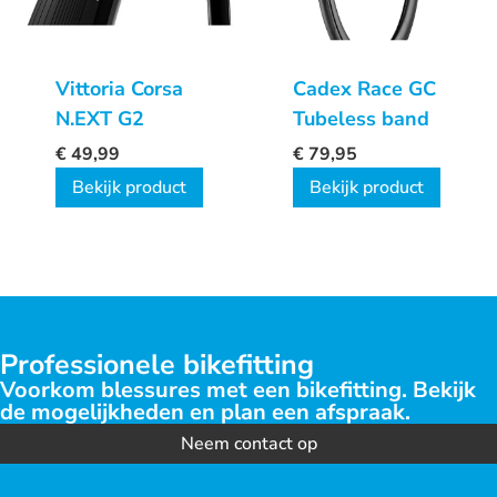
Vittoria Corsa
Cadex Race GC
N.EXT G2
Tubeless band
€
49,99
€
79,95
Bekijk product
Bekijk product
Professionele bikefitting
Voorkom blessures met een bikefitting. Bekijk
de mogelijkheden en plan een afspraak.
Neem contact op