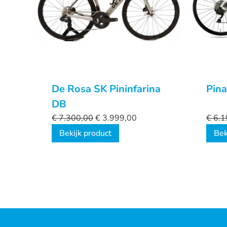
De Rosa SK Pininfarina
Pina
DB
€
7.300,00
€
3.999,00
€
6.1
Bekijk product
Bek