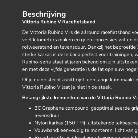
Beschrijving
Vittoria Rubino V Racefietsband
De Vittoria Rubino V is de allround racefietsband vo
veel kilometers maken en geen concessies willen do
rolweerstand en levensduur. Dankzij het beproefd
sterke karkas is deze band perfect voor trainingen, 
Rubino-serie staat al jaren bekend om zijn uitsteken
en met deze vijfde generatie is de lat opnieuw hoge
Of je nu op slecht asfalt rijdt, een lange klim maakt o
Vittoria Rubino V laat je niet in de steek.
Belangrijkste kenmerken van de Vittoria Rubino V:
3C Graphene compound: geoptimaliseerde grip
levensduur
Nylon karkas (150 TPI): uitstekende lekbesch
Vouwband: eenvoudig te monteren, licht van 
Breed inzetbaar: ideaal voor trainingen, wedstr