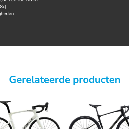
28c)
igheden
Gerelateerde producten