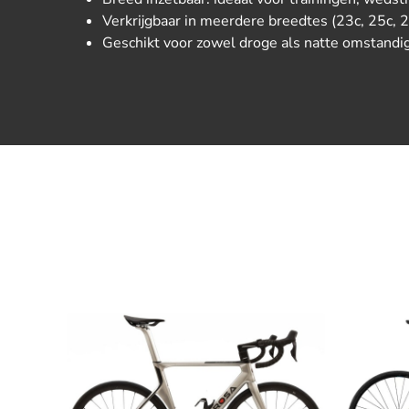
Verkrijgbaar in meerdere breedtes (23c, 25c, 
Geschikt voor zowel droge als natte omstand