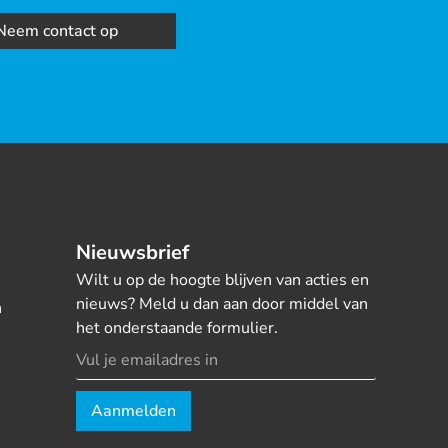
Neem contact op
Nieuwsbrief
Wilt u op de hoogte blijven van acties en
nieuws? Meld u dan aan door middel van
n
het onderstaande formulier.
Aanmelden