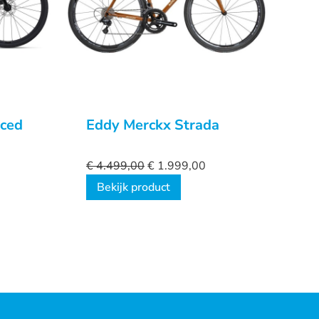
nced
Eddy Merckx Strada
€
4.499,00
€
1.999,00
Bekijk product