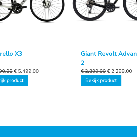
rello X3
Giant Revolt Adva
2
90,00
€
5.499,00
€
2.899,00
€
2.299,00
ijk product
Bekijk product