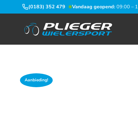
(0183) 352 479
Vandaag geopend:
09:00 – 
Aanbieding!