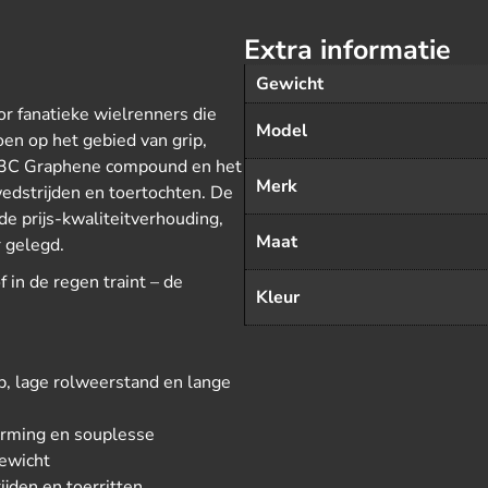
Extra informatie
Gewicht
or fanatieke wielrenners die
Model
en op het gebied van grip,
e 3C Graphene compound en het
Merk
wedstrijden en toertochten. De
de prijs-kwaliteitverhouding,
Maat
r gelegd.
f in de regen traint – de
Kleur
, lage rolweerstand en lange
erming en souplesse
gewicht
ijden en toerritten