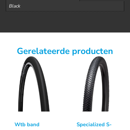
Black
Gerelateerde producten
Wtb band
Specialized S-