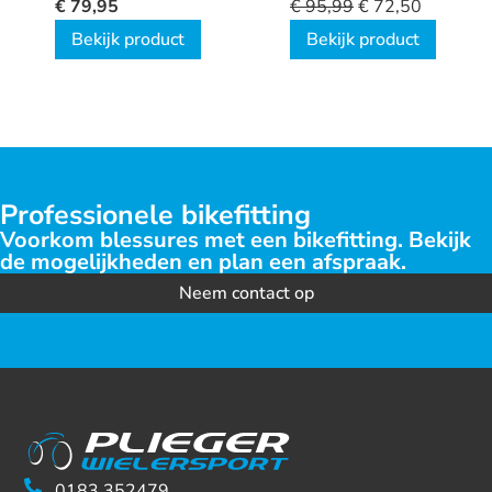
2.0 TLR
€
79,95
€
95,99
€
72,50
Bekijk product
Bekijk product
Professionele bikefitting
Voorkom blessures met een bikefitting. Bekijk
de mogelijkheden en plan een afspraak.
Neem contact op
0183 352479