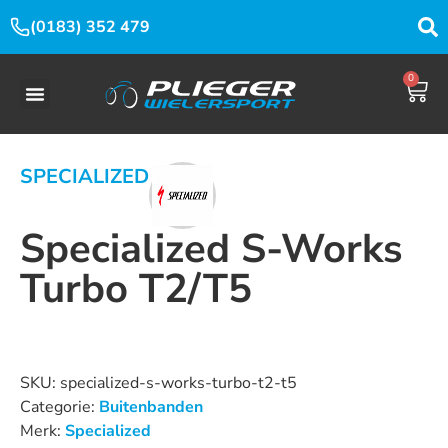
(0183) 352 479
0
SPECIALIZED
Specialized S-Works
Turbo T2/T5
Dit product is nu niet op voorraad en niet beschikbaar.
SKU:
specialized-s-works-turbo-t2-t5
Categorie:
Buitenbanden
Merk:
Specialized