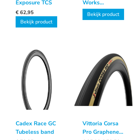
Exposure TCS
Works
Renegade
€
62,95
Bekijk product
2Bliss Ready
Bekijk product
T5/T7
Cadex Race GC
Vittoria Corsa
Tubeless band
Pro Graphene