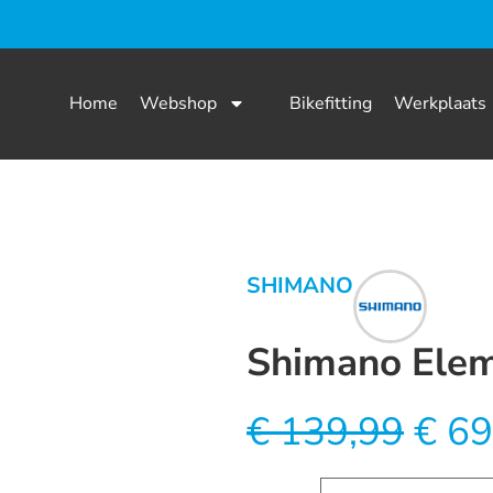
Home
Webshop
Bikefitting
Werkplaats
SHIMANO
Shimano Elem
€
139,99
€
69