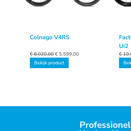
Colnago V4RS
Fact
Ui2
€
8.020,00
€
5.599,00
€
10.
Bekijk product
Bek
Professionel