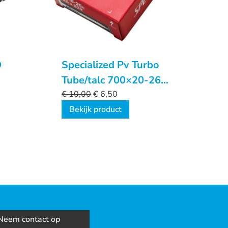
D
Specialized Pv Turbo
Tube/talc 700×20-26
80mm
€
10,00
€
6,50
Bekijk product
Neem contact op