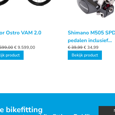
or Ostro VAM 2.0
Shimano M505 SP
pedalen inclusief
699,00
€
9.599,00
plaatjes
€
39,99
€
34,99
ijk product
Bekijk product
e bikefitting