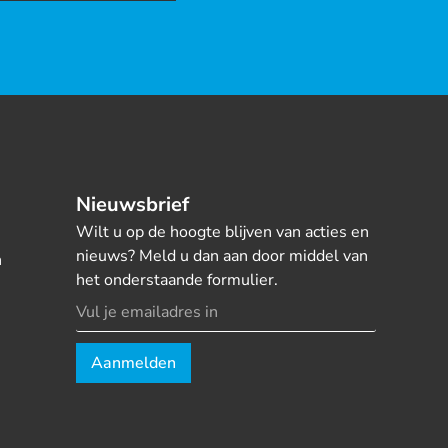
Nieuwsbrief
Wilt u op de hoogte blijven van acties en
nieuws? Meld u dan aan door middel van
n
het onderstaande formulier.
Aanmelden