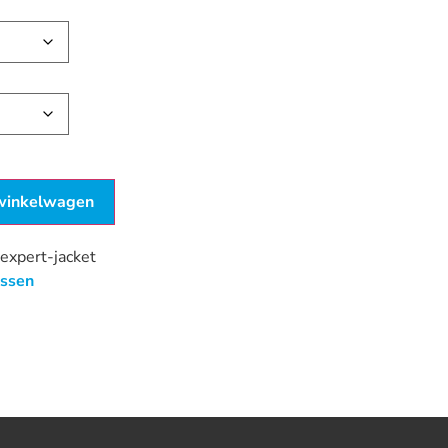
winkelwagen
expert-jacket
assen