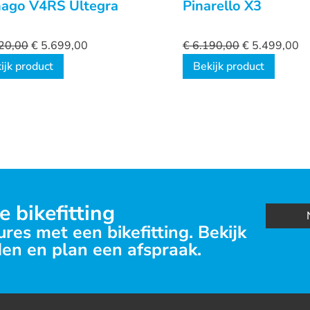
nago V4RS Ultegra
Pinarello X3
20,00
€
5.699,00
€
6.190,00
€
5.499,00
ijk product
Bekijk product
e bikefitting
res met een bikefitting. Bekijk
en en plan een afspraak.