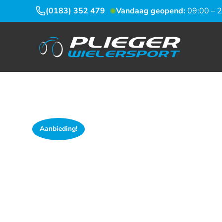
(0183) 352 479
Vandaag geopend:
09:00 – 
Aanbieding!