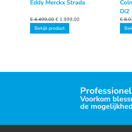
Eddy Merckx Strada
Col
Di2
€
4.499,00
€
1.999,00
€
8.0
Bekijk product
Bek
Professionel
Voorkom blessu
de mogelijkhed