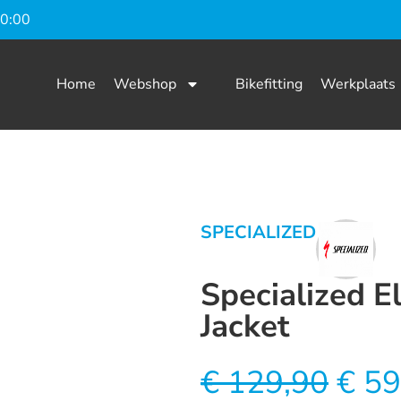
20:00
Home
Webshop
Bikefitting
Werkplaats
SPECIALIZED
Specialized 
Jacket
€
129,90
€
59