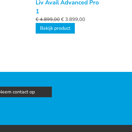
Liv Avail Advanced Pro
1
€
4.899,00
€
3.899,00
Bekijk product
Neem contact op