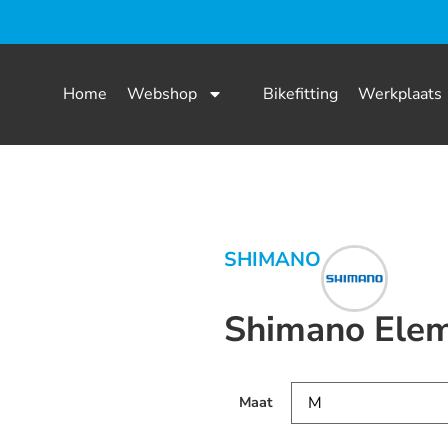
Home
Webshop
Bikefitting
Werkplaats
SHIMANO
Shimano Elem
Maat