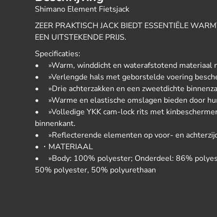
Shimano Element Fietsjack
ZEER PRAKTISCH JACK BIEDT ESSENTIËLE WAR
EEN UITSTEKENDE PRIJS.
Specificaties:
• »Warm, winddicht en waterafstotend materiaal 
• »Verlengde hals met geborstelde voering besche
• »Drie achterzakken en een zweetdichte binnenza
• »Warme en elastische omslagen bieden door hun
• »Volledige YKK cam-lock rits met kinbeschermer
binnenkant.
• »Reflecterende elementen op voor- en achterzij
• ・MATERIAAL
• »Body: 100% polyester; Onderdeel: 86% polyest
50% polyester, 50% polyurethaan