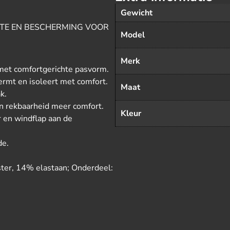
Gewicht
MTE EN BESCHERMING VOOR
Model
Merk
met comfortgerichte pasvorm.
rmt en isoleert met comfort.
Maat
k.
 rekbaarheid meer comfort.
Kleur
 en windflap aan de
de.
er, 14% elastaan; Onderdeel: