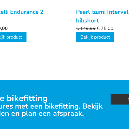
elli Endurance 2
Pearl Izumi Interval
bibshort
,00
€
149,99
€
75,00
ijk product
Bekijk product
e bikefitting
res met een bikefitting. Bekijk
en en plan een afspraak.