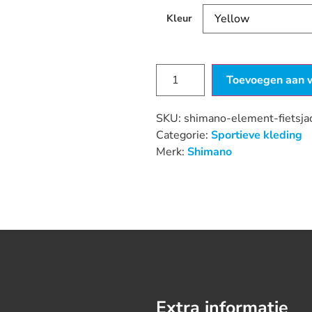
Kleur
Toevoegen aan 
SKU:
shimano-element-fietsja
Categorie:
Sportieve kleding
Merk:
Shimano
Extra informatie