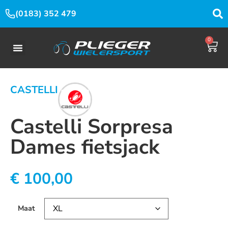
(0183) 352 479
0
CASTELLI
Castelli Sorpresa
Dames fietsjack
€
100,00
Maat