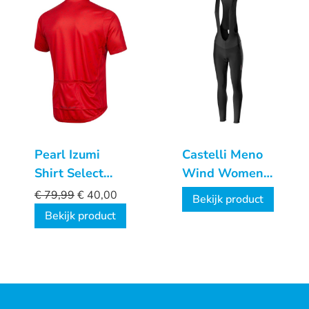
Pearl Izumi
Castelli Meno
Shirt Select
Wind Women
LTD
lange
€
79,99
€
40,00
Bekijk product
fietsbroek
Bekijk product