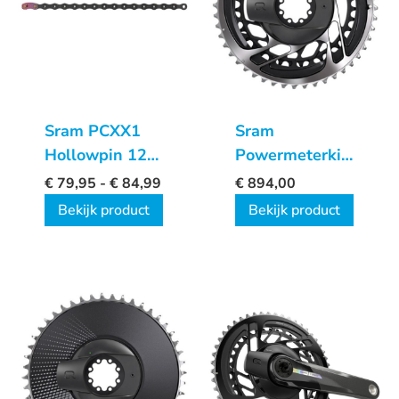
Sram PCXX1
Sram
Hollowpin 12v
Powermeterkit
ketting
Quarq
€
79,95
-
€
84,99
€
894,00
Red/Force AXS
Bekijk product
Bekijk product