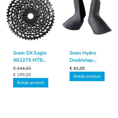
Sram GX Eagle
Sram Hydro
XG1275 MTB
Doubletap
XD Cassette
remgreeprubbers
€
244,00
€
41,00
€
199,00
Bekijk product
Bekijk product