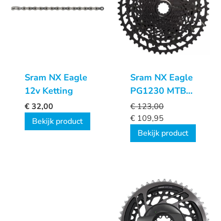
Sram NX Eagle
Sram NX Eagle
12v Ketting
PG1230 MTB
Cassette 11-50
€
32,00
€
123,00
€
109,95
Bekijk product
Bekijk product