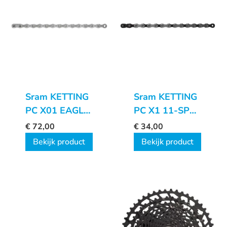
Sram KETTING
Sram KETTING
PC X01 EAGLE
PC X1 11-SP
12-SP
118SCHAKELS
€
72,00
€
34,00
Bekijk product
Bekijk product