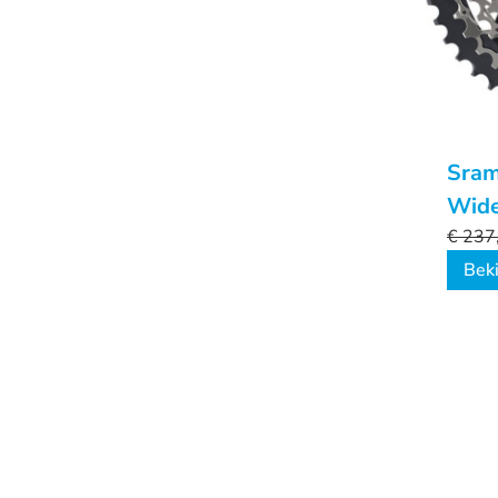
Sram
Wide
€
237
Beki