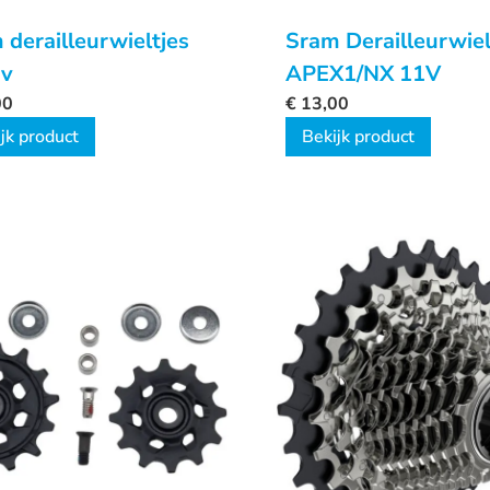
 derailleurwieltjes
Sram Derailleurwiel
1v
APEX1/NX 11V
00
€
13,00
jk product
Bekijk product