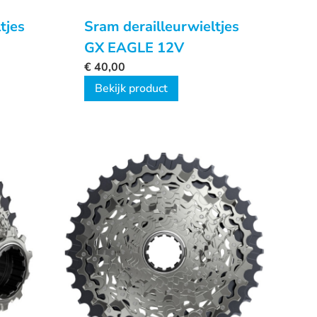
tjes
Sram derailleurwieltjes
GX EAGLE 12V
€
40,00
Bekijk product