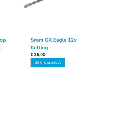
top
Sram GX Eagle 12v
g
Ketting
€
36,00
Bekijk product