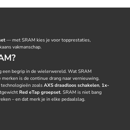
set
— met SRAM kies je voor topprestaties,
kaans vakmanschap.
AM?
g een begrip in de wielerwereld. Wat SRAM
 merken is de continue drang naar vernieuwing.
 technologieën zoals
AXS draadloos schakelen
,
1x-
htgewicht
Red eTap groepset
. SRAM is niet bang
eken – en dat merk je in elke pedaalslag.