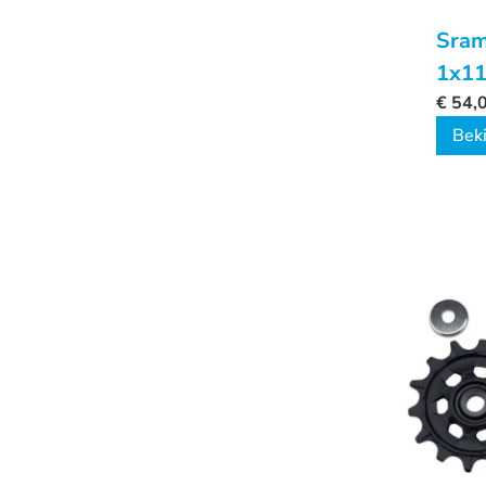
Sram
1x1
€
54,
Beki