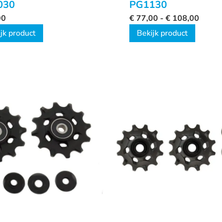
030
PG1130
00
€
77,00
-
€
108,00
jk product
Bekijk product