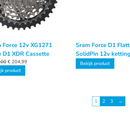
 Force 12v XG1271
Sram Force D1 Flat
 D1 XDR Cassette
SolidPin 12v kettin
,00
€
204,99
Bekijk product
jk product
1
2
3
→