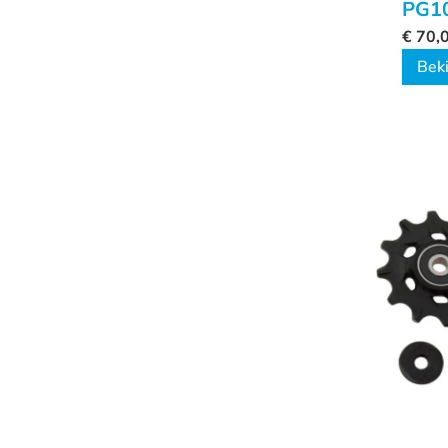
PG1
€
70,
Beki