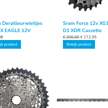
 Derailleurwieltjes
Sram Force 12v XG
SX EAGLE 12V
D1 XDR Cassette
00
€
200,00
€
172,95
jk product
Bekijk product