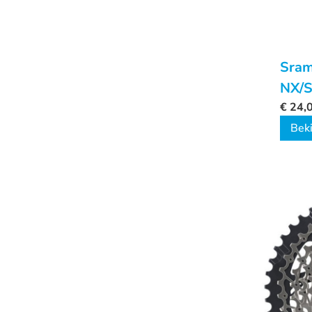
Sram
NX/
€
24,
Beki