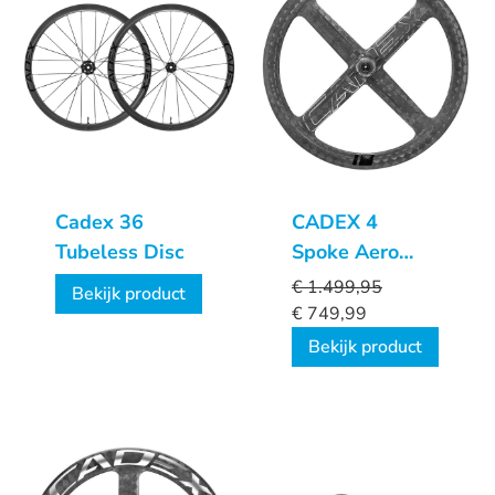
Cadex 36
CADEX 4
Tubeless Disc
Spoke Aero
voorwiel
€
1.499,95
Bekijk product
€
749,99
Bekijk product