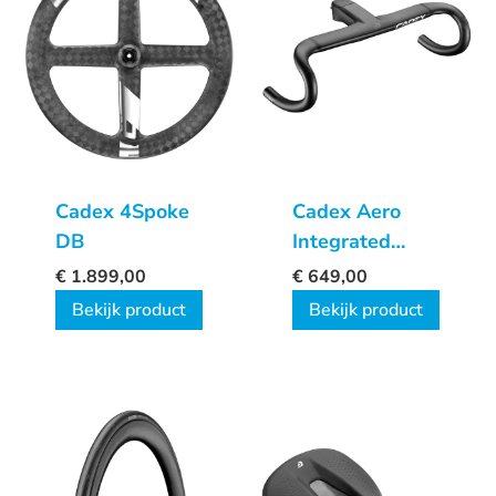
Cadex 4Spoke
Cadex Aero
DB
Integrated
Road
€
1.899,00
€
649,00
Handlebar
Bekijk product
Bekijk product