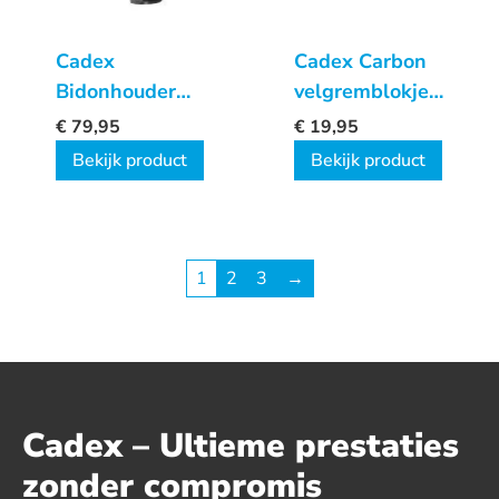
Cadex
Cadex Carbon
Bidonhouder
velgremblokjes
Carbon
2 stuks
€
79,95
€
19,95
Bekijk product
Bekijk product
1
2
3
→
Cadex – Ultieme prestaties
zonder compromis