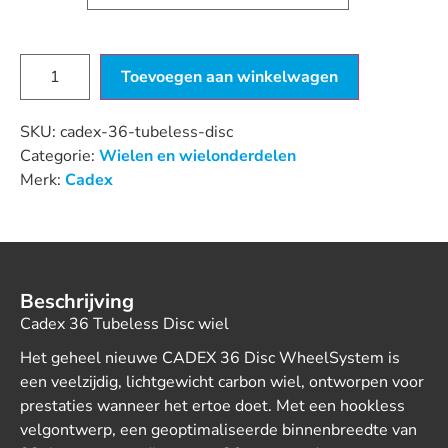
Toevoegen aan winkelwagen
SKU:
cadex-36-tubeless-disc
Categorie:
Wielen en wielonderdelen
Merk:
Cadex
Beschrijving
Cadex 36 Tubeless Disc wiel
Het geheel nieuwe CADEX 36 Disc WheelSystem is
een veelzijdig, lichtgewicht carbon wiel, ontworpen voor
prestaties wanneer het ertoe doet. Met een hookless
velgontwerp, een geoptimaliseerde binnenbreedte van