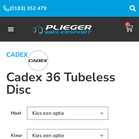
(0183) 352 479
0
CADEX
Cadex 36 Tubeless
Disc
Maat
Kleur