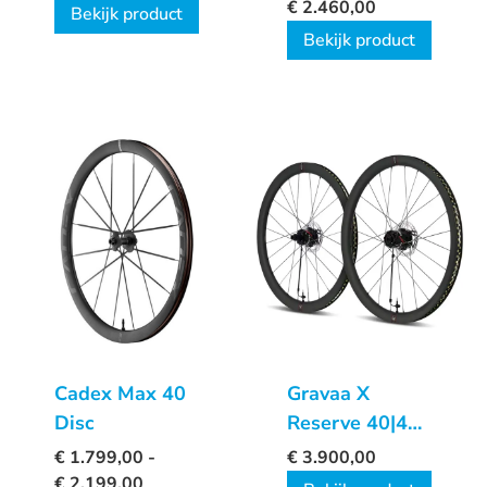
wielset
USB wielset
€
2.460,00
Bekijk product
Bekijk product
Cadex Max 40
Gravaa X
Disc
Reserve 40|44
GR
€
1.799,00
-
€
3.900,00
€
2.199,00