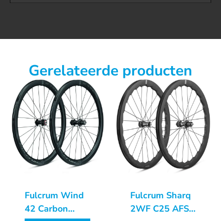
Gerelateerde producten
Fulcrum Wind
Fulcrum Sharq
42 Carbon
2WF C25 AFS