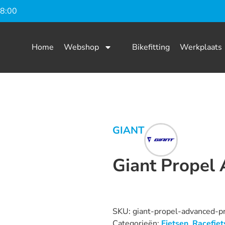
18:00
Home
Webshop
Bikefitting
Werkplaats
GIANT
Giant Propel
Dit product is nu niet op voorraad
SKU:
giant-propel-advanced-
Categorieën:
Fietsen
,
Racefiet