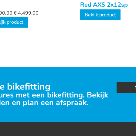
Red AXS 2x12sp
90,00
€
4.499,00
Bekijk product
ijk product
e bikefitting
res met een bikefitting. Bekijk
en en plan een afspraak.