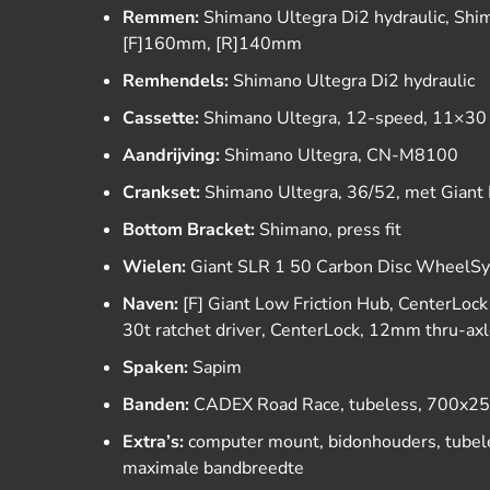
Remmen:
Shimano Ultegra Di2 hydraulic, Sh
[F]160mm, [R]140mm
Remhendels:
Shimano Ultegra Di2 hydraulic
Cassette:
Shimano Ultegra, 12-speed, 11×30
Aandrijving:
Shimano Ultegra, CN-M8100
Crankset:
Shimano Ultegra, 36/52, met Gian
Bottom Bracket:
Shimano, press fit
Wielen:
Giant SLR 1 50 Carbon Disc WheelS
Naven:
[F] Giant Low Friction Hub, CenterLock 
30t ratchet driver, CenterLock, 12mm thru-ax
Spaken:
Sapim
Banden:
CADEX Road Race, tubeless, 700x25
Extra’s:
computer mount, bidonhouders, tubel
maximale bandbreedte