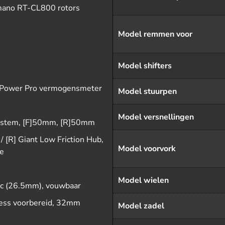
imano RT-CL800 rotors
Model remmen voor
Model shifters
t Power Pro vermogensmeter
Model stuurpen
Model versnellingen
ystem, [F]50mm, [R]50mm
/ [R] Giant Low Friction Hub,
Model voorvork
le
Model wielen
c (26.5mm), vouwbaar
ess voorbereid, 32mm
Model zadel