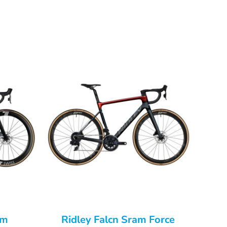
am
Ridley Falcn Sram Force