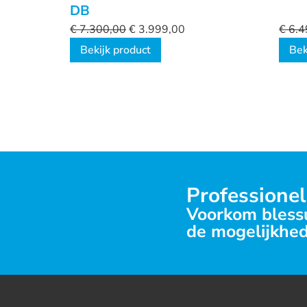
DB
€
7.300,00
€
3.999,00
€
6.4
Bekijk product
Bek
Professionel
Voorkom blessu
de mogelijkhed