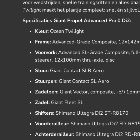
voor wedstrijden, snelle trainingsritten en alles da
Twilight
maakt het plaatje compleet: snel én stijlvol
Specificaties Giant Propel Advanced Pro 0 Di2:
Kleur:
Ocean Twilight
Frame:
Advanced-Grade Composite, 12x142mm
Voorvork:
Advanced SL-Grade Composite, full
steerer, 12x100mm thru-axle, disc
Stuur:
Giant Contact SLR Aero
Stuurpen:
Giant Contact SL Aero
Zadelpen:
Giant Vector, composite, -5/+15mm
Zadel:
Giant Fleet SL
Shifters:
Shimano Ultegra Di2 ST-R8170
Voorderailleur:
Shimano Ultegra Di2 FD-R81
Achterderailleur:
Shimano Ultegra Di2 RD-R