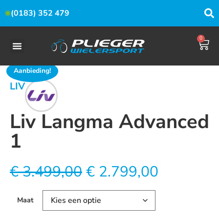
(0183) 352 479
0
Aanbieding!
LIV
Liv Langma Advanced
1
€
3.499,00
€
2.799,00
Maat