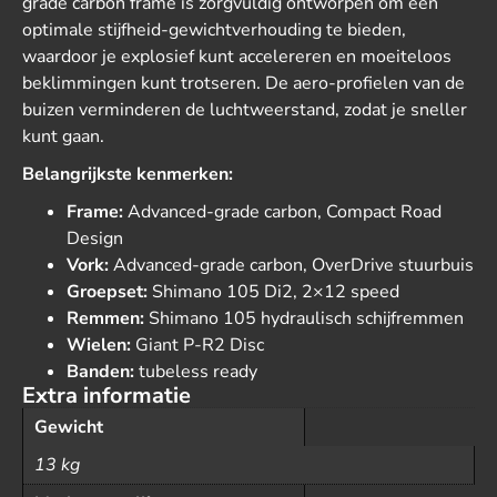
grade carbon frame is zorgvuldig ontworpen om een
optimale stijfheid-gewichtverhouding te bieden,
waardoor je explosief kunt accelereren en moeiteloos
beklimmingen kunt trotseren. De aero-profielen van de
buizen verminderen de luchtweerstand, zodat je sneller
kunt gaan.
Belangrijkste kenmerken:
Frame:
Advanced-grade carbon, Compact Road
Design
Vork:
Advanced-grade carbon, OverDrive stuurbuis
Groepset:
Shimano 105 Di2, 2×12 speed
Remmen:
Shimano 105 hydraulisch schijfremmen
Wielen:
Giant P-R2 Disc
Banden:
tubeless ready
Extra informatie
Gewicht
13 kg