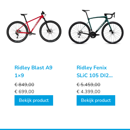
Ridley Blast A9
Ridley Fenix
1×9
SLiC 105 DI2
Custom
€
849,00
€
5.459,00
€
699,00
€
4.399,00
Bekijk product
Bekijk product