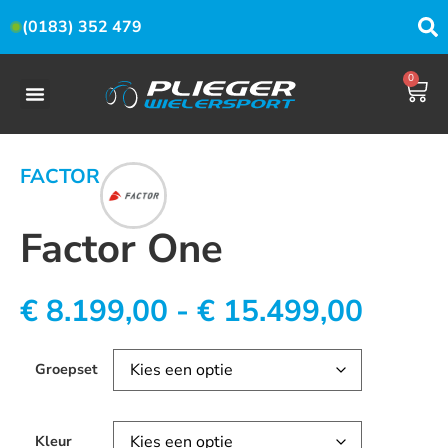
(0183) 352 479
0
FACTOR
Factor One
€
8.199,00
-
€
15.499,00
Groepset
Kleur