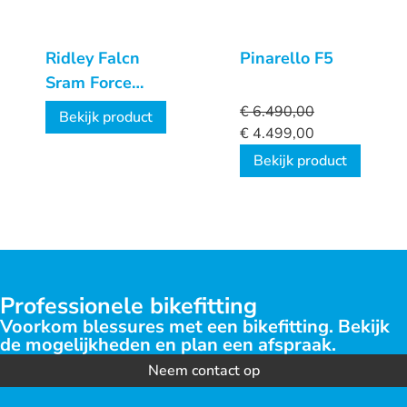
Ridley Falcn
Pinarello F5
Sram Force
AXS 2X12
€
6.490,00
Bekijk product
€
4.499,00
Bekijk product
Professionele bikefitting
Voorkom blessures met een bikefitting. Bekijk
de mogelijkheden en plan een afspraak.
Neem contact op