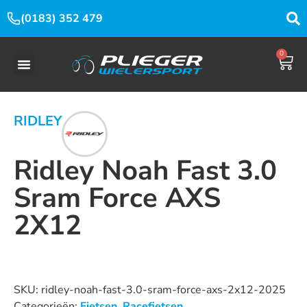
(0183) 352 479
0
RIDLEY
Ridley Noah Fast 3.0
Sram Force AXS
2X12
Dit product is nu niet op voorraad en niet beschikbaar.
SKU:
ridley-noah-fast-3.0-sram-force-axs-2x12-2025
Categorieën:
Fietsen
,
Racefietsen