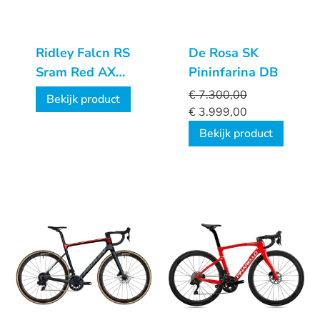
Ridley Falcn RS
De Rosa SK
Sram Red AXS
Pininfarina DB
2x12sp
€
7.300,00
Bekijk product
€
3.999,00
Bekijk product