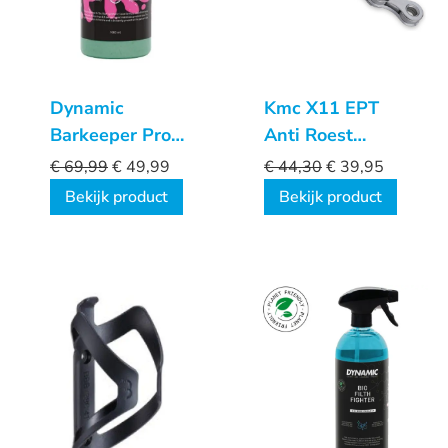
Dynamic
Kmc X11 EPT
Barkeeper Pro
Anti Roest
Sealant 1 liter
ketting
€
69,99
€
49,99
€
44,30
€
39,95
Bekijk product
Bekijk product