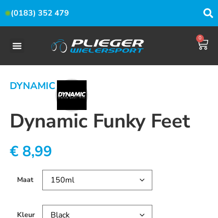
(0183) 352 479
0
DYNAMIC
Dynamic Funky Feet
€
8,99
Maat
Kleur