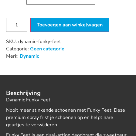
Toevoegen aan winkelwagen
SKU:
dynamic-funky-feet
Categorie:
Geen categorie
Merk:
Dynamic
Beschrijving
Dynamic Funky Feet
Nooit meer stinkende schoenen met Funky Feet! Deze
premium spray frist je schoenen op en helpt nare
geurtjes te verwijderen.
Funky Feet is een dual-action deodorant die zweetgeur