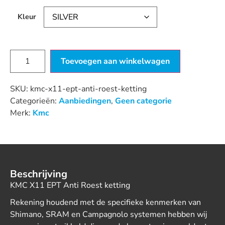
Kleur
Toevoegen aan winkelwagen
SKU:
kmc-x11-ept-anti-roest-ketting
Categorieën:
Aanbiedingen
,
Geen categorie
Merk:
Kmc
Beschrijving
KMC X11 EPT Anti Roest ketting
Rekening houdend met de specifieke kenmerken van
Shimano, SRAM en Campagnolo systemen hebben wij