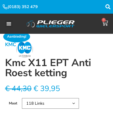
(0183) 352 479
0
Aanbieding!
KMC
Kmc X11 EPT Anti
Roest ketting
€
44,30
€
39,95
Maat