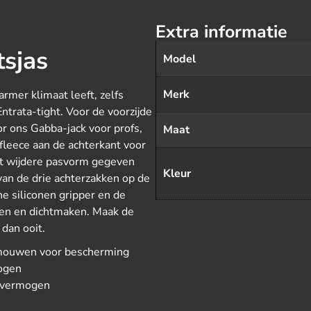
Extra informatie
tsjas
Model
Merk
armer klimaat leeft, zelfs
ntrata-tight. Voor de voorzijde
or ons Gabba-jack voor profs,
Maat
leece aan de achterkant voor
t wijdere pasvorm gegeven
Kleur
van de drie achterzakken op de
he siliconen gripper en de
nen en dichtmaken. Maak de
dan ooit.
mouwen voor bescherming
ogen
d vermogen