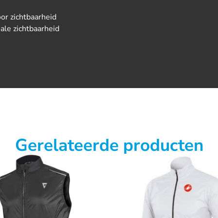
oor zichtbaarheid
ale zichtbaarheid
Gerelateerde producten