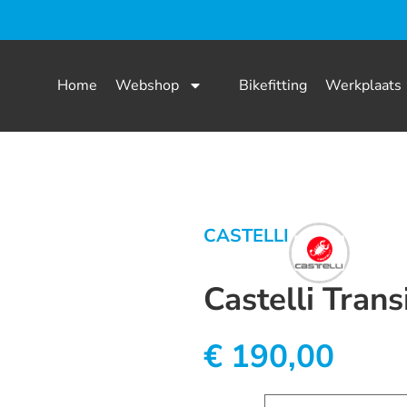
Home
Webshop
Bikefitting
Werkplaats
CASTELLI
Castelli Trans
€
190,00