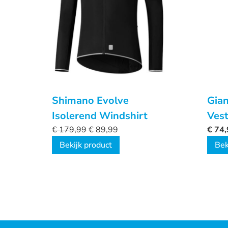
Shimano Evolve
Gian
Isolerend Windshirt
Ves
€
179,99
€
89,99
€
74,
Bekijk product
Bek