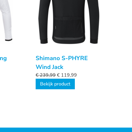
ong
Shimano S-PHYRE
Wind Jack
€
239,99
€
119,99
Bekijk product