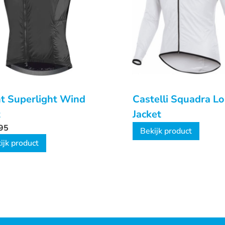
t Superlight Wind
Castelli Squadra L
t
Jacket
95
Bekijk product
ijk product