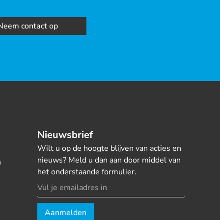
Neem contact op
Nieuwsbrief
Wilt u op de hoogte blijven van acties en
nieuws? Meld u dan aan door middel van
n
het onderstaande formulier.
Aanmelden