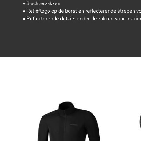
• 3 achterzakken
• Reliëflogo op de borst en reflecterende strepen v
• Reflecterende details onder de zakken voor maxim