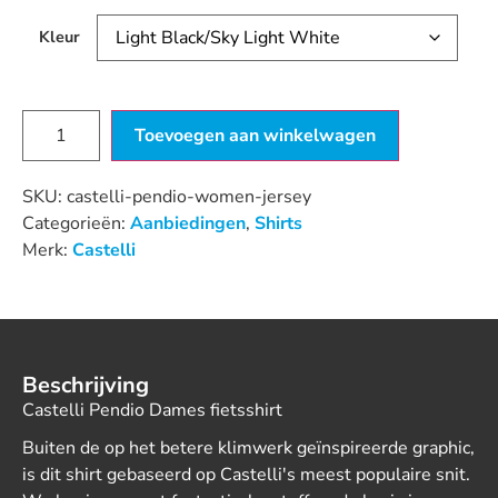
Kleur
Toevoegen aan winkelwagen
SKU:
castelli-pendio-women-jersey
Categorieën:
Aanbiedingen
,
Shirts
Merk:
Castelli
Beschrijving
Castelli Pendio Dames fietsshirt
Buiten de op het betere klimwerk geïnspireerde graphic,
is dit shirt gebaseerd op Castelli's meest populaire snit.