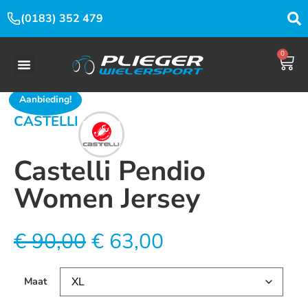
(0183) 352 479
0
Aanbieding!
CASTELLI
Castelli Pendio
Women Jersey
€
90,00
€
63,00
Maat