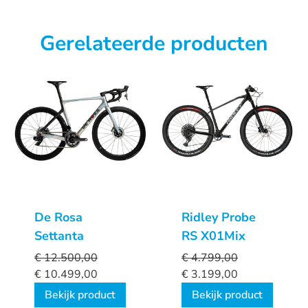
Gerelateerde producten
De Rosa
Ridley Probe
Settanta
RS X01Mix
€
12.500,00
€
4.799,00
€
10.499,00
€
3.199,00
Bekijk product
Bekijk product