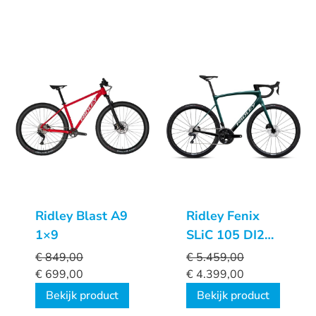
Ridley Blast A9
Ridley Fenix
1×9
SLiC 105 DI2
Custom
€
849,00
€
5.459,00
€
699,00
€
4.399,00
Bekijk product
Bekijk product