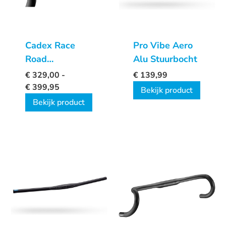
Cadex Race
Pro Vibe Aero
Road
Alu Stuurbocht
Handelbar MM
€
329,00
-
€
139,99
€
399,95
Bekijk product
Bekijk product