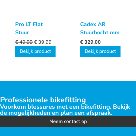
Pro LT Flat
Cadex AR
Stuur
Stuurbocht mm
€
49,99
€
39,99
€
329,00
Bekijk product
Bekijk product
Professionele bikefitting
Voorkom blessures met een bikefitting. Bekijk
de mogelijkheden en plan een afspraak.
Neem contact op