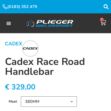
(0183) 352 479
0
CADEX
Cadex Race Road
Handlebar
€
329,00
Maat