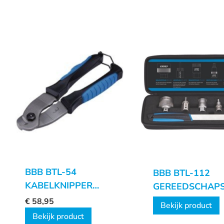
BBB BTL-54
BBB BTL-112
KABELKNIPPER
GEREEDSCHAP
PROFICUT
DRIVESET
€
58,95
Bekijk product
Bekijk product