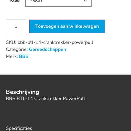
Kleur
Toevoegen aan winkelwagen
SKU:
bbb-btl-14-cranktrekker-powerpull
Categorie:
Gereedschappen
Merk:
BBB
Beschrijving
BBB BTL-14 Cranktrekker PowerPull
Specificaties