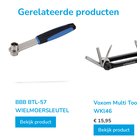
Gerelateerde producten
BBB BTL-57
Voxom Multi Too
WIELMOERSLEUTEL
WKl46
€
15,95
Bekijk product
Bekijk product