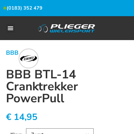
(0183) 352 479
BBB
BBB BTL-14
Cranktrekker
PowerPull
€
14,95