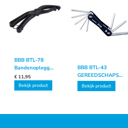
BBB BTL-78
BBB BTL-43
Bandenoplegger
GEREEDSCHAPSET
EasyTire
€
11,95
TORXFOLD
Bekijk product
Bekijk product