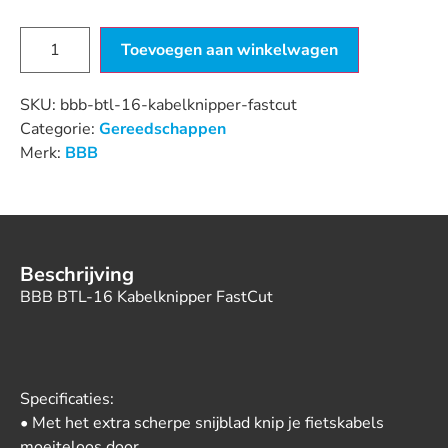
Toevoegen aan winkelwagen
SKU:
bbb-btl-16-kabelknipper-fastcut
Categorie:
Gereedschappen
Merk:
BBB
Beschrijving
BBB BTL-16 Kabelknipper FastCut
Specificaties:
• Met het extra scherpe snijblad knip je fietskabels
moeiteloos door.