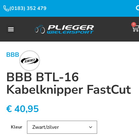
(0183) 352 479
0
BBB
BBB BTL-16
Kabelknipper FastCut
€
40,95
Kleur