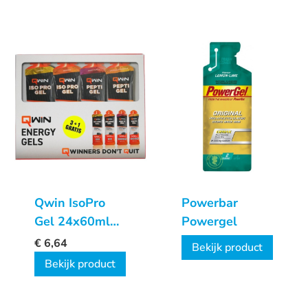
Qwin IsoPro
Powerbar
Gel 24x60ml
Powergel
3+1 Gratis
€
6,64
Bekijk product
Bekijk product