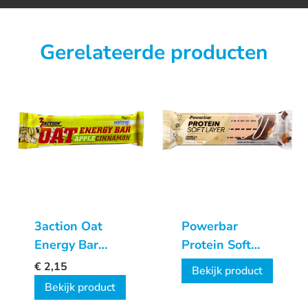
Gerelateerde producten
3action Oat
Powerbar
Energy Bar
Protein Soft
Apple
Layer
€
2,15
Bekijk product
Cinnamon
Bekijk product