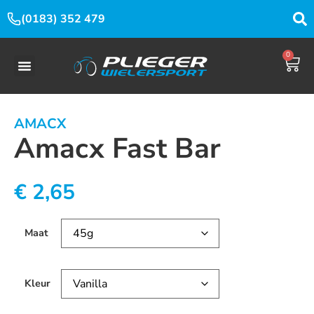
(0183) 352 479
0
AMACX
Amacx Fast Bar
€
2,65
Maat
Kleur