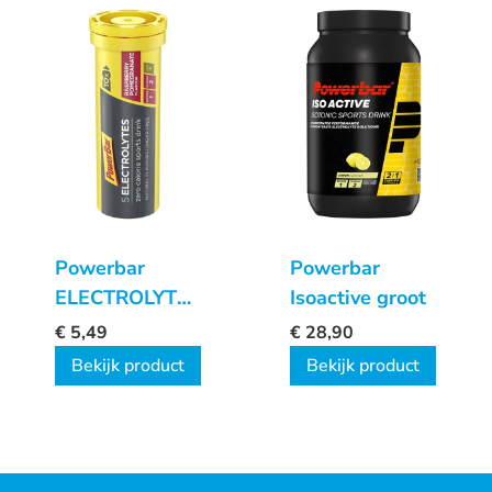
Powerbar
Powerbar
ELECTROLYTE
Isoactive groot
TABS
€
5,49
€
28,90
Raspberry
Bekijk product
Bekijk product
Pomegranate