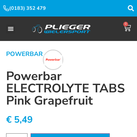
(0183) 352 479
0
POWERBAR
Powerbar
ELECTROLYTE TABS
Pink Grapefruit
€
5,49
Beschikbaar via nabestelling