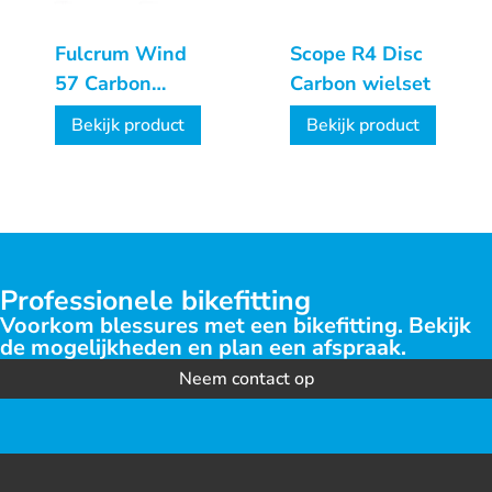
Fulcrum Wind
Scope R4 Disc
57 Carbon
Carbon wielset
wielset
Bekijk product
Bekijk product
Professionele bikefitting
Voorkom blessures met een bikefitting. Bekijk
de mogelijkheden en plan een afspraak.
Neem contact op