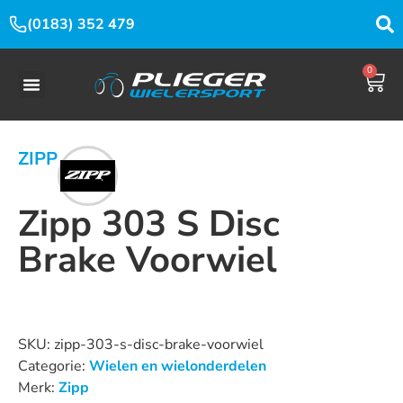
(0183) 352 479
0
ZIPP
Zipp 303 S Disc
Brake Voorwiel
Dit product is nu niet op voorraad en niet beschikbaar.
SKU:
zipp-303-s-disc-brake-voorwiel
Categorie:
Wielen en wielonderdelen
Merk:
Zipp