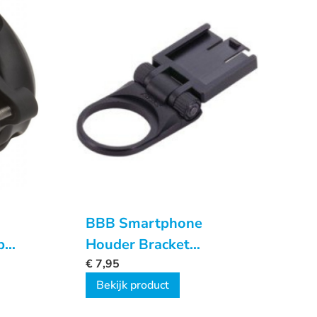
BBB Smartphone
p
Houder Bracket
SpacerFix
€
7,95
Bekijk product