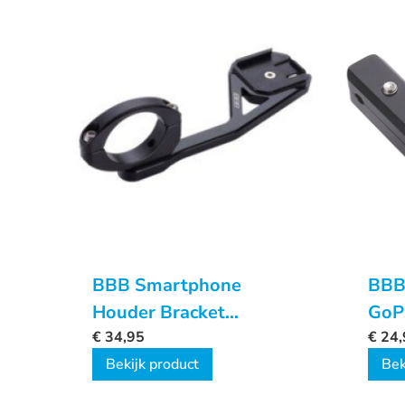
BBB Smartphone
BBB
Houder Bracket
GoP
FrontFix
€
34,95
BCP
€
24,
Bekijk product
Bek