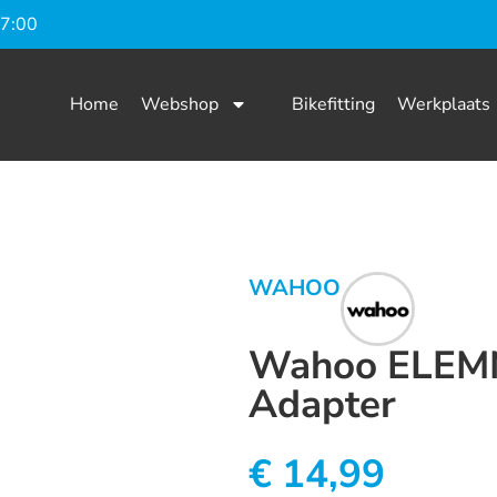
17:00
Home
Webshop
Bikefitting
Werkplaats
WAHOO
Wahoo ELEMN
Adapter
€
14,99