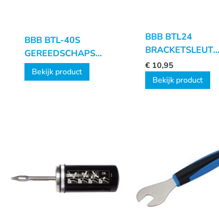
BBB BTL24
BBB BTL-40S
BRACKETSLEUTE
GEREEDSCHAPSET
MULTIHOOK
€
10,95
MINIFOLD
Bekijk product
Bekijk product