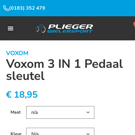
(0183) 352 479
VOXOM
Voxom 3 IN 1 Pedaal
sleutel
€
18,95
Maat
Kleur