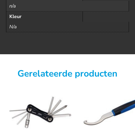
n/a
Kleur
N/a
Gerelateerde producten