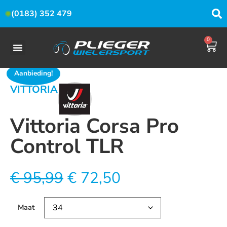
(0183) 352 479
0
Aanbieding!
VITTORIA
Vittoria Corsa Pro
Control TLR
€
95,99
€
72,50
Maat