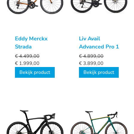
Eddy Merckx
Liv Avail
Strada
Advanced Pro 1
€
4.499,00
€
4.899,00
€
1.999,00
€
3.899,00
Bekijk product
Bekijk product