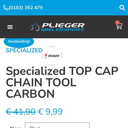
(0183) 352 479
0
Aanbieding!
SPECIALIZED
Specialized TOP CAP
CHAIN TOOL
CARBON
€
41,90
€
9,99