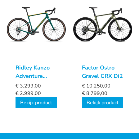
Ridley Kanzo
Factor Ostro
Adventure
Gravel GRX Di2
GRX600
€
3.299,00
€
10.250,00
€
2.999,00
€
8.799,00
Bekijk product
Bekijk product